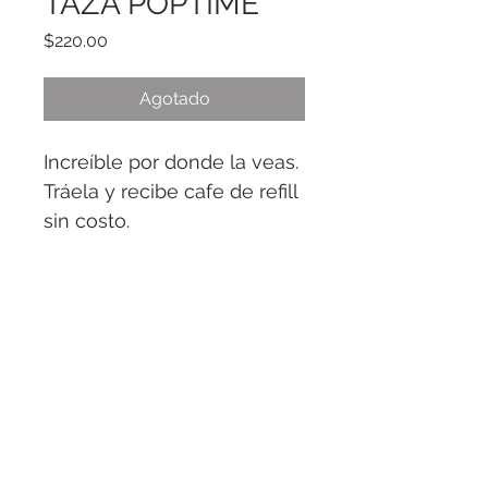
TAZA POPTIME
Precio
$220.00
Agotado
Increíble por donde la veas. 
Tráela y recibe cafe de refill 
sin costo.
POPtime Grill&Music
info@poptime.mx
POPtime Grill&Music ©2024
Website
Agencia Forasteros